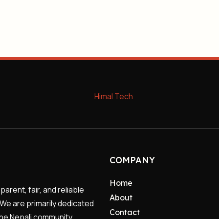
COMPANY
Home
rent, fair, and reliable
About
 We are primarily dedicated
Contact
f the Nepali community